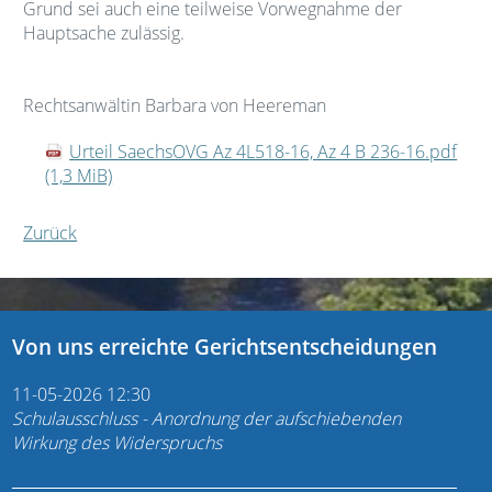
Grund sei auch eine teilweise Vorwegnahme der
Hauptsache zulässig.
Rechtsanwältin Barbara von Heereman
Urteil SaechsOVG Az 4L518-16, Az 4 B 236-16.pdf
(1,3 MiB)
Zurück
Von uns erreichte Gerichtsentscheidungen
11-05-2026 12:30
Schulausschluss - Anordnung der aufschiebenden
Wirkung des Widerspruchs