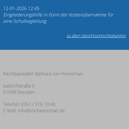
12-01-2026 12:45
Eingliederungshilfe in Form der Kostenübernahme für
eine Schulbegleitung
zu allen Gerichtsentscheidungen
Rechtsanwältin Barbara von Heereman
Judeichstraße 6
01099 Dresden
Telefon: 0351 / 316 10 40
E-Mail:
info@vonheereman.de