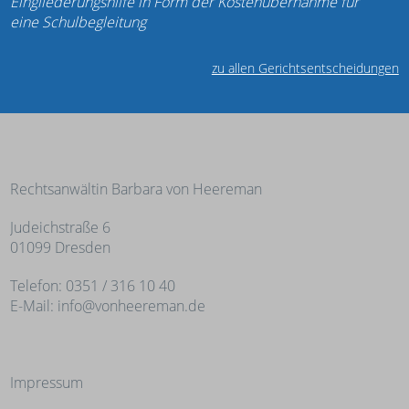
Eingliederungshilfe in Form der Kostenübernahme für
eine Schulbegleitung
zu allen Gerichtsentscheidungen
Rechtsanwältin Barbara von Heereman
Judeichstraße 6
01099 Dresden
Telefon: 0351 / 316 10 40
E-Mail:
info@vonheereman.de
Impressum