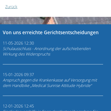
Zurück
Von uns erreichte Gerichtsentscheidungen
11-05-2026 12:30
Schulausschluss - Anordnung der aufschiebenden
Wirkung des Widerspruchs
15-01-2026 09:37
Anspruch gegen die Krankenkasse auf Versorgung mit
dem Handbike „Medical Sunrise Attitude Hybride“
12-01-2026 12:45